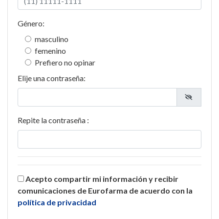
Género:
masculino
femenino
Prefiero no opinar
Elije una contraseña:
Repite la contraseña :
Acepto compartir mi información y recibir
comunicaciones de Eurofarma de acuerdo con la
política de privacidad