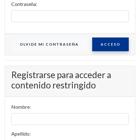
Contraseña:
OLVIDE MI CONTRASEÑA
ACCESO
Registrarse para acceder a
contenido restringido
Nombre:
Apellido: