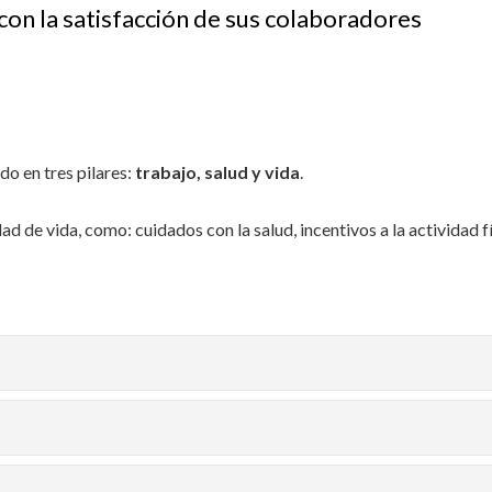
con la satisfacción de sus colaboradores
o en tres pilares:
trabajo, salud y vida
.
ad de vida, como: cuidados con la salud, incentivos a la actividad f
ja 6 horas
sonal de oficina en horario continuo de lunes a jueves
do
ersonal de fuerza de ventas de calle