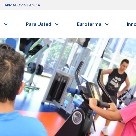
FARMACOVIGILANCIA
s
Para Usted
Eurofarma
Inn
Conozca a la empresa
C
Nuevos
Diccionario de Salud
Actuación
vo o clase terapéutica.
G
Investig
Trabaje Con Nosotros
I
Investi
Certificaciones
R
Profesi
Comunicados
B
Premios y Reconocimientos
Programa de Visitas
Dónde Estamos
Sala de prensa
scripción
Médica