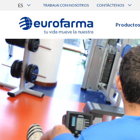
ES
TRABAJA CON NOSOTROS
CONTÁCTENOS
Atención al Cliente
Canal de Ética Eurofarma
Producto
BUSCAR PRODUCTOS
Búsqueda por nombre, principio acti
Ver todos los productos
BUSCAR POR CATEGORÍA
Pre