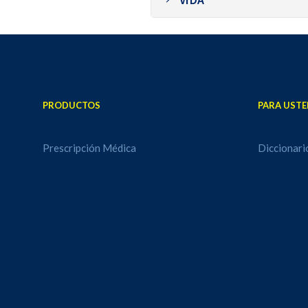
VIDA
Asistencia Odontológ
Vales Navideños
PRODUCTOS
PARA USTE
Prescripción Médica
Diccionari