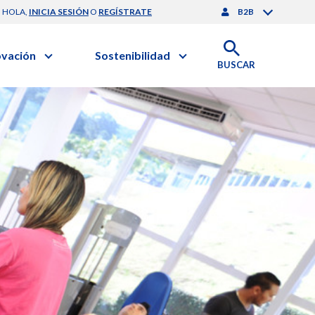
HOLA,
INICIA SESIÓN
O
REGÍSTRATE
B2B
ovación
Sostenibilidad
BUSCAR
artilla de Sostenibilidad
 Negocios
obierno Corporativo
ación Clínica
nforme de Sostenibilidad
gación y Desarrollo
esponsabilidad Compartida
onales de Salud | EurON Pro
alance Financiero