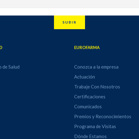
ica
: por medio del seguro medico privado
SUBIR
D
EUROFARMA
o de Salud
Conozca a la empresa
Actuación
Trabaje Con Nosotros
Certificaciones
Comunicados
Premios y Reconocimientos
Programa de Visitas
Dónde Estamos