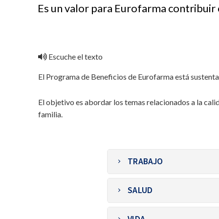
Es un valor para Eurofarma contribuir 
Escuche el texto
El Programa de Beneficios de Eurofarma está sustentad
El objetivo es abordar los temas relacionados a la calid
familia.
TRABAJO
Horario Flexible
SALUD
Viernes corto:
se traba
Bono comida:
para per
Seguro Médico Priva
Pago de peajes:
para p