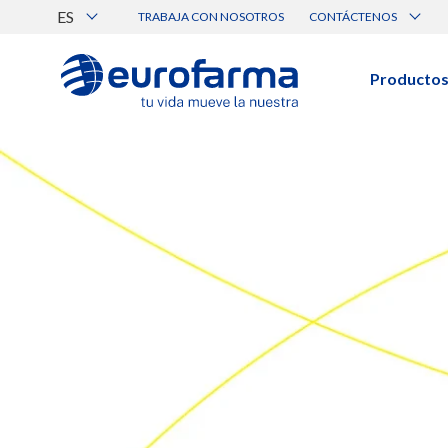
ES
TRABAJA CON NOSOTROS
CONTÁCTENOS
Atención al Cliente
Canal de Ética Eurofarma
Producto
BUSCAR PRODUCTOS
Búsqueda por nombre, principio acti
Ver todos los productos
BUSCAR POR CATEGORÍA
Pre