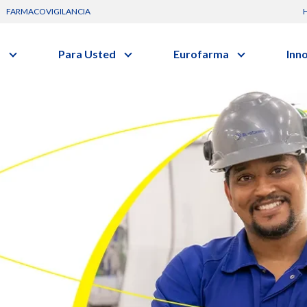
FARMACOVIGILANCIA
s
Para Usted
Eurofarma
Inn
Conozca a la empresa
C
Nuevos
Artículos
Actuación
vo o clase terapéutica.
G
Investig
Diccionario de Salud
Trabaje Con Nosotros
I
Investi
Videos
Certificaciones
R
Profesi
Comunicados
B
Premios y Reconocimientos
Programa de Visitas
Dónde Estamos
Sala de prensa
scripción
Médica