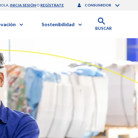
HOLA,
INICIA SESIÓN
O
REGÍSTRATE
CONSUMIDOR
ovación
Sostenibilidad
BUSCAR
artilla de Sostenibilidad
 Negocios
obierno Corporativo
ación Clínica
nforme de Sostenibilidad
gación y Desarrollo
esponsabilidad Compartida
onales de Salud | EurON Pro
alance Financiero