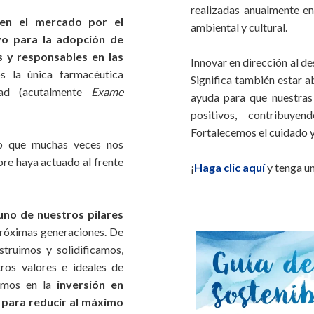
realizadas anualmente en
 en el mercado por el
ambiental y cultural.
vo para la adopción de
s y responsables en las
Innovar en dirección al de
 la única farmacéutica
Significa también estar ab
dad (acutalmente
Exame
ayuda para que nuestra
positivos, contribuy
Fortalecemos el cuidado 
zo que muchas veces nos
pre haya actuado al frente
¡
Haga clic aquí
y tenga un
uno de nuestros pilares
próximas generaciones. De
struimos y solidificamos,
ros valores e ideales de
yamos en la
inversión en
 para reducir al máximo